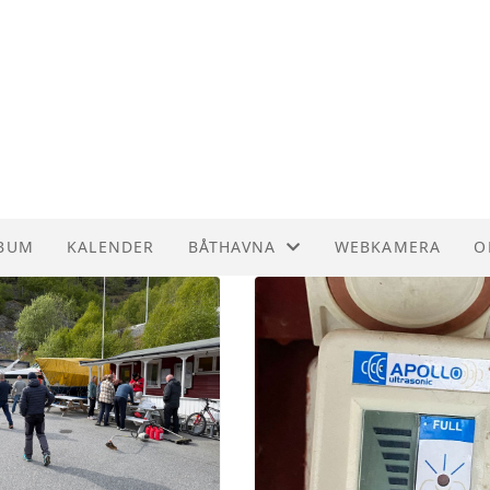
BUM
KALENDER
BÅTHAVNA
WEBKAMERA
O
OVERSIKT BÅTPLASSER
V
REGLEMENT OG PRISER
H
GJESTER
HMS BEREDSKAPSPLAN