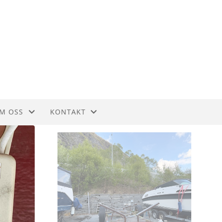
M OSS
KONTAKT
EDTEKTER
KONTAKT
ISTORIE
STYREOVERSIKT
BLI MEDLEM