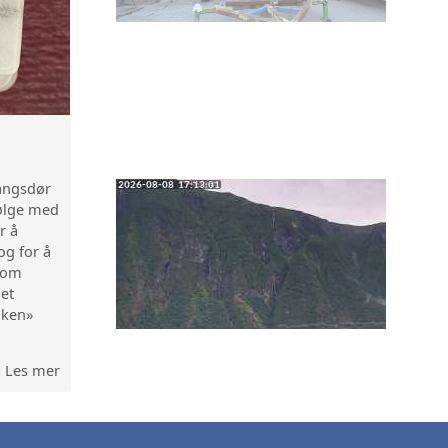
angsdør
følge med
r å
og for å
 tom
det
nken»
Les mer