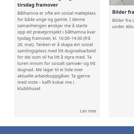
tirsdag framover
Bilder fr
Båthamna er ofte ein sosial møteplass
for både unge og gamle. I denne
Bilder fra
samanhengen ønskjer me å starte
under Alb
opp eit prøveprosjekt i båthamna kvar
tysdag framover, kl. 10.00–14.00 (frå
26. mai). Tanken er å skapa ein sosial
samlingsplass med litt dugnadsarbeid
for dei som vil ha litt å styra med. Ta
turen innom for sosialt samvær og litt
dugnad. Me lagar til ei liste over
aktuelle arbeidsoppgåver. Ta gjerne
med niste – kaffi kokar me i
klubbhuset
Les mer