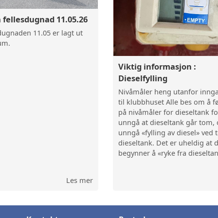
DIESELFYLLING
a fellesdugnad 11.05.26
 dugnaden 11.05 er lagt ut
um.
Viktig informasjon :
Dieselfylling
Nivåmåler heng utanfor inng
til klubbhuset Alle bes om å 
på nivåmåler for dieseltank fo
unngå at dieseltank går tom, 
unngå «fylling av diesel» ved
dieseltank. Det er uheldig at 
begynner å «ryke fra dieselta
Les mer